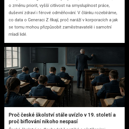
o změnu priorit, vyšší citlivost na smysluplnost práce,
duševní zdraví i férové odměňování. V článku rozebíráme,
co data o Generaci Z říkají, proč naráží v korporacích a jak
se tomu mohou přizpůsobit zaměstnavatelé i samotní
mladí lidé.
Proč české školství stále uvízlo v 19. století a
proč biflování nikoho nespasí