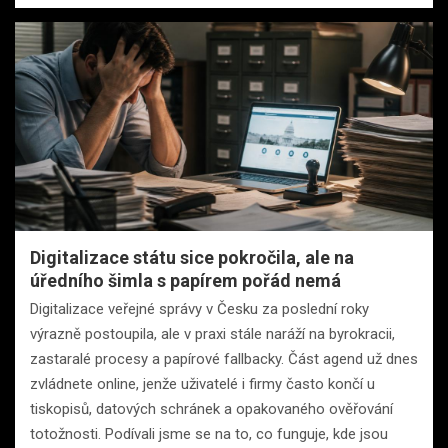
Digitalizace státu sice pokročila, ale na
úředního šimla s papírem pořád nemá
Digitalizace veřejné správy v Česku za poslední roky
výrazně postoupila, ale v praxi stále naráží na byrokracii,
zastaralé procesy a papírové fallbacky. Část agend už dnes
zvládnete online, jenže uživatelé i firmy často končí u
tiskopisů, datových schránek a opakovaného ověřování
totožnosti. Podívali jsme se na to, co funguje, kde jsou