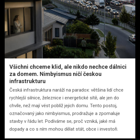
Všichni chceme klid, ale nikdo nechce dálnici
za domem. Nimbyismus ničí českou
infrastrukturu
Česká infrastruktura naráží na paradox: většina lidí chce
rychlejší silnice, železnice i energetické sítě, ale jen do
chvíle, než mají vést poblíž jejich domu. Tento postoj,
označovaný jako nimbyismus, prodražuje a zpomaluje
stavby v řádu let. Podíváme se, proč vzniká, jaké má
dopady a co s ním mohou dělat stát, obce i investoři.