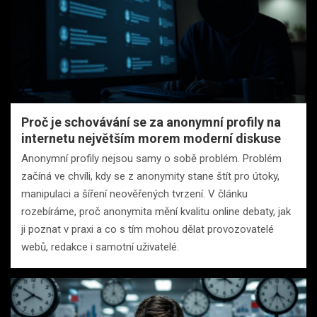
Proč je schovávání se za anonymní profily na
internetu největším morem moderní diskuse
Anonymní profily nejsou samy o sobě problém. Problém
začíná ve chvíli, kdy se z anonymity stane štít pro útoky,
manipulaci a šíření neověřených tvrzení. V článku
rozebíráme, proč anonymita mění kvalitu online debaty, jak
ji poznat v praxi a co s tím mohou dělat provozovatelé
webů, redakce i samotní uživatelé.