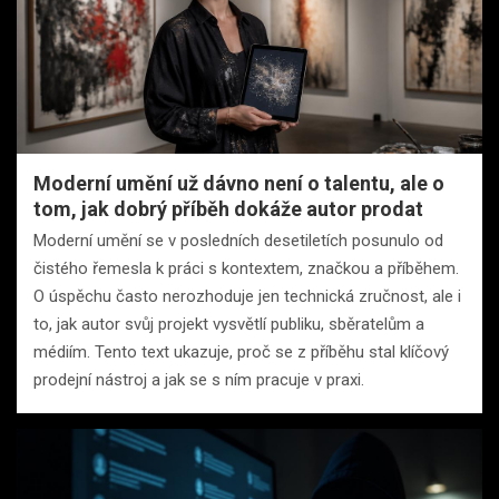
Moderní umění už dávno není o talentu, ale o
tom, jak dobrý příběh dokáže autor prodat
Moderní umění se v posledních desetiletích posunulo od
čistého řemesla k práci s kontextem, značkou a příběhem.
O úspěchu často nerozhoduje jen technická zručnost, ale i
to, jak autor svůj projekt vysvětlí publiku, sběratelům a
médiím. Tento text ukazuje, proč se z příběhu stal klíčový
prodejní nástroj a jak se s ním pracuje v praxi.