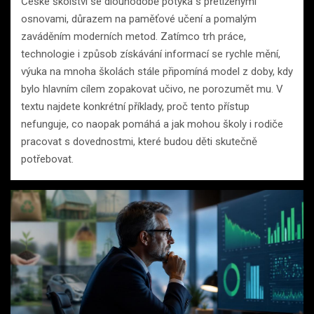
České školství se dlouhodobě potýká s přetíženými
osnovami, důrazem na paměťové učení a pomalým
zaváděním moderních metod. Zatímco trh práce,
technologie i způsob získávání informací se rychle mění,
výuka na mnoha školách stále připomíná model z doby, kdy
bylo hlavním cílem zopakovat učivo, ne porozumět mu. V
textu najdete konkrétní příklady, proč tento přístup
nefunguje, co naopak pomáhá a jak mohou školy i rodiče
pracovat s dovednostmi, které budou děti skutečně
potřebovat.