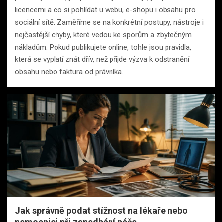
licencemi a co si pohlídat u webu, e-shopu i obsahu pro
sociální sítě. Zaměříme se na konkrétní postupy, nástroje i
nejčastější chyby, které vedou ke sporům a zbytečným
nákladům. Pokud publikujete online, tohle jsou pravidla,
která se vyplatí znát dřív, než přijde výzva k odstranění
obsahu nebo faktura od právníka.
Jak správně podat stížnost na lékaře nebo
nemocnici při zanedbání péče