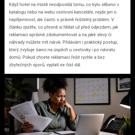
Když hotel na místě neodpovídá tomu, co bylo slíbeno v
katalogu nebo na webu cestovní kanceláře, nejde jen o
nepříjemnost, ale často o právně řešitelný problém. V
článku zjistíte, co přesně si hlídat už před odjezdem, jak
reklamaci správně zdokumentovat a na jaké slevy či
náhrady můžete mít nárok. Přidávám i praktický postup,
který zvyšuje šanci na úspěch u cestovky i po návratu
domů. Pokud chcete reklamaci řešit rychle a bez
zbytečných sporů, vyplatí se číst dál.