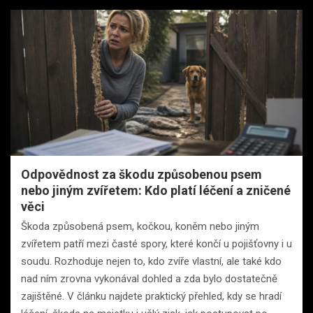
Odpovědnost za škodu způsobenou psem
nebo jiným zvířetem: Kdo platí léčení a zničené
věci
Škoda způsobená psem, kočkou, koněm nebo jiným
zvířetem patří mezi časté spory, které končí u pojišťovny i u
soudu. Rozhoduje nejen to, kdo zvíře vlastní, ale také kdo
nad ním zrovna vykonával dohled a zda bylo dostatečně
zajištěné. V článku najdete praktický přehled, kdy se hradí