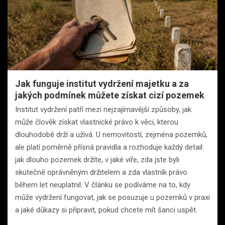
Jak funguje institut vydržení majetku a za
jakých podmínek můžete získat cizí pozemek
Institut vydržení patří mezi nejzajímavější způsoby, jak
může člověk získat vlastnické právo k věci, kterou
dlouhodobě drží a užívá. U nemovitostí, zejména pozemků,
ale platí poměrně přísná pravidla a rozhoduje každý detail:
jak dlouho pozemek držíte, v jaké víře, zda jste byli
skutečně oprávněným držitelem a zda vlastník právo
během let neuplatnil. V článku se podíváme na to, kdy
může vydržení fungovat, jak se posuzuje u pozemků v praxi
a jaké důkazy si připravit, pokud chcete mít šanci uspět.