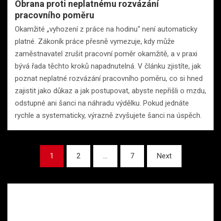
Obrana proti neplatnému rozvázání
pracovního poměru
Okamžité „vyhození z práce na hodinu“ není automaticky
platné. Zákoník práce přesně vymezuje, kdy může
zaměstnavatel zrušit pracovní poměr okamžitě, a v praxi
bývá řada těchto kroků napadnutelná. V článku zjistíte, jak
poznat neplatné rozvázání pracovního poměru, co si hned
zajistit jako důkaz a jak postupovat, abyste nepřišli o mzdu,
odstupné ani šanci na náhradu výdělku. Pokud jednáte
rychle a systematicky, výrazně zvyšujete šanci na úspěch.
Stránkování
1
2
…
7
Next
příspěvků