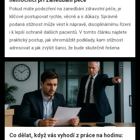
Pokud máte podezření na zanedbání zdravotní péče, je
klíčové postupovat rychle, věcně a s důkazy. Správně
podaná stížnost může vést k nápravě, disciplinárnímu řízení
i k lepší ochraně dalších pacientů. V tomto článku najdete
praktický postup, jak shromáždit podklady, kam stížnost
adresovat a jak zvýšit šanci, že bude skutečně řešena.
Co dělat, když vás vyhodí z práce na hodinu: