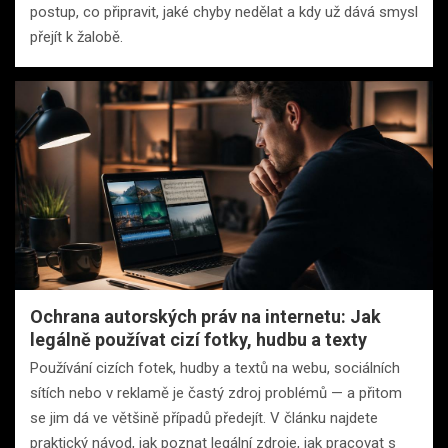
postup, co připravit, jaké chyby nedělat a kdy už dává smysl
přejít k žalobě.
Ochrana autorských práv na internetu: Jak
legálně používat cizí fotky, hudbu a texty
Používání cizích fotek, hudby a textů na webu, sociálních
sítích nebo v reklamě je častý zdroj problémů — a přitom
se jim dá ve většině případů předejít. V článku najdete
praktický návod, jak poznat legální zdroje, jak pracovat s