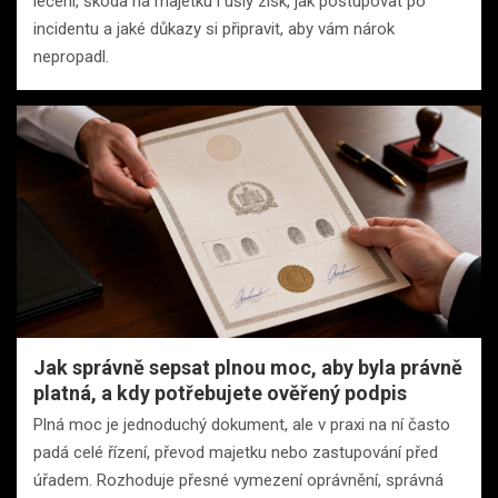
léčení, škoda na majetku i ušlý zisk, jak postupovat po
incidentu a jaké důkazy si připravit, aby vám nárok
nepropadl.
Jak správně sepsat plnou moc, aby byla právně
platná, a kdy potřebujete ověřený podpis
Plná moc je jednoduchý dokument, ale v praxi na ní často
padá celé řízení, převod majetku nebo zastupování před
úřadem. Rozhoduje přesné vymezení oprávnění, správná