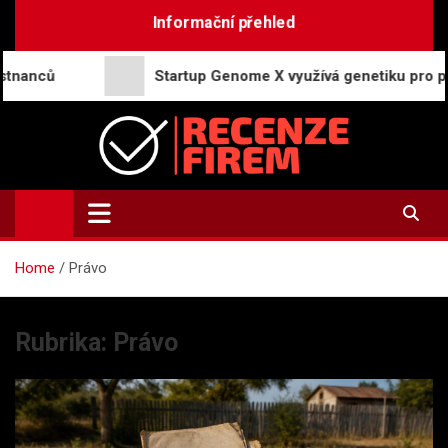
Skip
Informační přehled
to
content
Startup Genome X využívá genetiku pro personalizaci
Recenze-firem.cz
Recenze firem, hodnocení zaměstnavatelů, názory a
zkušenosti
Home
Právo
Rubrika:
Právo