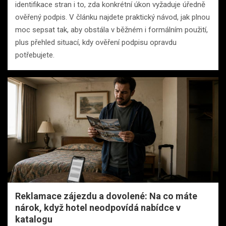
identifikace stran i to, zda konkrétní úkon vyžaduje úředně
ověřený podpis. V článku najdete praktický návod, jak plnou
moc sepsat tak, aby obstála v běžném i formálním použití,
plus přehled situací, kdy ověření podpisu opravdu
potřebujete.
Reklamace zájezdu a dovolené: Na co máte
nárok, když hotel neodpovídá nabídce v
katalogu