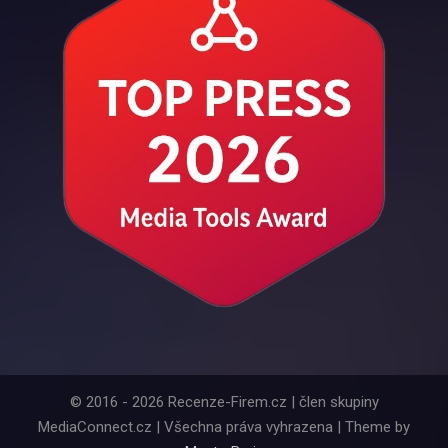
© 2016 - 2026 Recenze-Firem.cz | člen skupiny
MediaConnect.cz | Všechna práva vyhrazena | Theme by