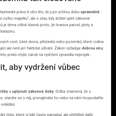
vlastnické právo k věci tím, že ji po určitou dobu
oprávněně
í cizího majetku“, ale o stav, kdy držitel splní zákonné
e téma citlivé hlavně proto, že hranice parcel, ploty a
 katastru.
dových cest, části dvora, přístavků nebo pozemků, které rodina
jící ale není jen faktické užívání. Zákon vyžaduje
dobrou víru
,
hto prvků chybí, nárok na vydržení zpravidla neprojde.
t, aby vydržení vůbec
držby
a
uplynutí zákonné doby
. Držba znamená, že s
e, staráte se o něj, pronajímáte ho nebo na něm hospodaříte.
ovládání.
dní číslo, které si lidé často pamatují, ale přehlížejí další