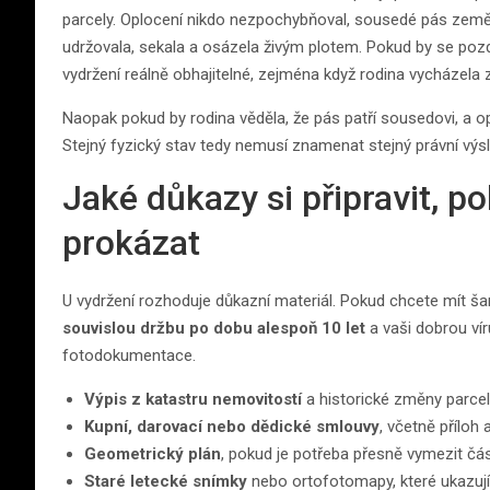
parcely. Oplocení nikdo nezpochybňoval, sousedé pás země 
udržovala, sekala a osázela živým plotem. Pokud by se pozdě
vydržení reálně obhajitelné, zejména když rodina vycházela 
Naopak pokud by rodina věděla, že pás patří sousedovi, a opl
Stejný fyzický stav tedy nemusí znamenat stejný právní výs
Jaké důkazy si připravit, p
prokázat
U vydržení rozhoduje důkazní materiál. Pokud chcete mít šanc
souvislou držbu po dobu alespoň 10 let
a vaši dobrou víru
fotodokumentace.
Výpis z katastru nemovitostí
a historické změny parcel
Kupní, darovací nebo dědické smlouvy
, včetně příloh 
Geometrický plán
, pokud je potřeba přesně vymezit č
Staré letecké snímky
nebo ortofotomapy, které ukazují 