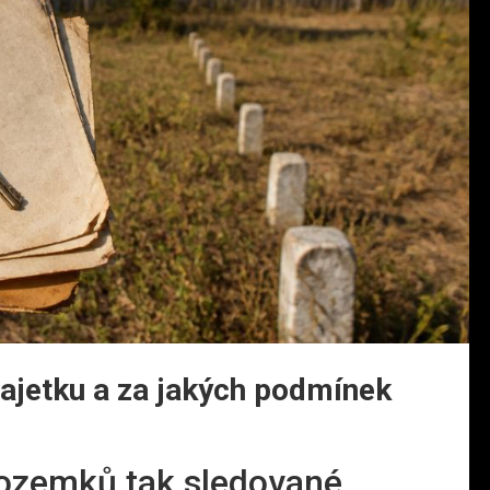
majetku a za jakých podmínek
 pozemků tak sledované