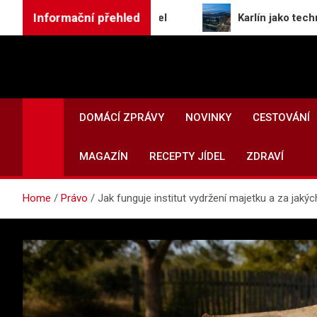
Skip
Informační přehled
ozpočtových pravidel
Karlín jako technologické c
to
content
DOMÁCÍ ZPRÁVY
NOVINKY
CESTOVÁNÍ
MAGAZÍN
RECEPTY JÍDEL
ZDRAVÍ
Home
Právo
Jak funguje institut vydržení majetku a za jak