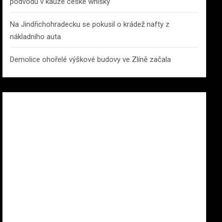
podvodu v kauze české whisky
Na Jindřichohradecku se pokusil o krádež nafty z
nákladního auta
Demolice ohořelé výškové budovy ve Zlíně začala