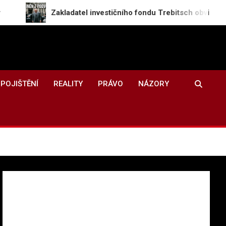
Zakladatel investičního fondu Trebitsch obviněn z podvodu v
POJIŠTĚNÍ
REALITY
PRÁVO
NÁZORY