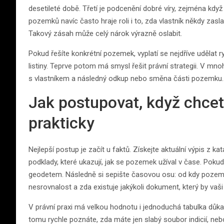
desetileté době. Třetí je podcenění dobré víry, zejména kdy
pozemků navíc často hraje roli i to, zda vlastník někdy zasla
Takový zásah může celý nárok výrazně oslabit.
Pokud řešíte konkrétní pozemek, vyplatí se nejdříve udělat rych
listiny. Teprve potom má smysl řešit právní strategii. V mno
s vlastníkem a následný odkup nebo směna části pozemku. To
Jak postupovat, když chcete
prakticky
Nejlepší postup je začít u faktů. Získejte aktuální výpis z ka
podklady, které ukazují, jak se pozemek užíval v čase. Pokud 
geodetem. Následně si sepište časovou osu: od kdy pozemek
nesrovnalost a zda existuje jakýkoli dokument, který by vaš
V právní praxi má velkou hodnotu i jednoduchá tabulka důka
tomu rychle poznáte, zda máte jen slabý soubor indicií, neb