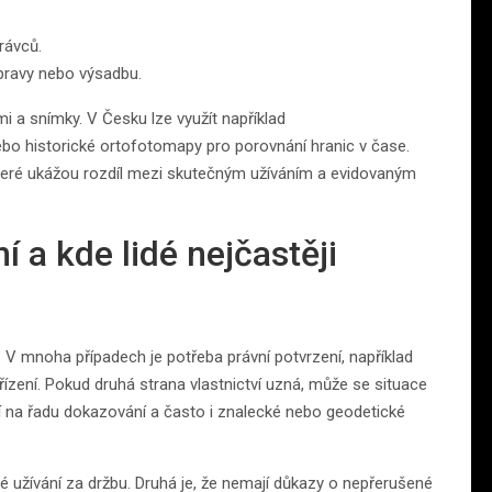
rávců.
 úpravy nebo výsadbu.
i a snímky. V Česku lze využít například
bo historické ortofotomapy pro porovnání hranic v čase.
, které ukážou rozdíl mezi skutečným užíváním a evidovaným
 a kde lidé nejčastěji
. V mnoha případech je potřeba právní potvrzení, například
zení. Pokud druhá strana vlastnictví uzná, může se situace
hází na řadu dokazování a často i znalecké nebo geodetické
obé užívání za držbu. Druhá je, že nemají důkazy o nepřerušené