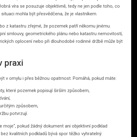
obrá víra se posuzuje objektivně, tedy ne jen podle toho, co
situaci mohla být přesvědčena, že je vlastníkem.
ebo z katastru zřejmé, že pozemek patří někomu jinému.
kupní smlouvy, geometrického plánu nebo katastru nemovitostí,
torických oplocení nebo při dlouhodobé rodinné držbě může být
v praxi
l být v omylu i přes běžnou opatrnost. Pomáhá, pokud máte:
y, které pozemek popisují širším způsobem,
ívání,
 určitým způsobem,
žbu potvrzují.
 je moje“, pokud žádný dokument ani objektivní podklad
a bez kvalitních podkladů bývá spor těžko vyhratelný.