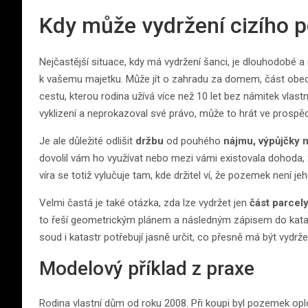
Kdy může vydržení cizího 
Nejčastější situace, kdy má vydržení šanci, je dlouhodobé a
k vašemu majetku. Může jít o zahradu za domem, část obec
cestu, kterou rodina užívá více než 10 let bez námitek vlas
vyklizení a neprokazoval své právo, může to hrát ve prospěch
Je ale důležité odlišit
držbu
od pouhého
nájmu, výpůjčky 
dovolil vám ho využívat nebo mezi vámi existovala dohoda, ž
víra se totiž vylučuje tam, kde držitel ví, že pozemek není je
Velmi častá je také otázka, zda lze vydržet jen
část parcel
to řeší geometrickým plánem a následným zápisem do katas
soud i katastr potřebují jasně určit, co přesně má být vydrž
Modelový příklad z praxe
Rodina vlastní dům od roku 2008. Při koupi byl pozemek op