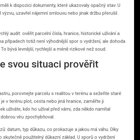
ž měli k dispozici dokumenty, které ukazovaly opačný stav. U
l výzvu, uzavřel nájemní smlouvu nebo jinak držbu přerušil.
lý audit: ověřit parcelní čísla, hranice, historické užívání a
ha případech totiž není výhodnější spor o vydržení, ale dohoda
 bývá levnější, rychlejší a méně rizikové než soud.
 svou situaci prověřit
tastru, porovnejte parcelu s realitou v terénu a sežeňte staré
je v terénu plot, cesta nebo jiná hranice, zaměřte ji
 užíváte, kdo ho užíval před vámi, zda někdo namítal
i dobrou víru zpochybňoval.
zů: datum, typ důkazu, co prokazuje a jakou má váhu. Díky
o skutečně použitelný důkazní základ. U sporů o vydržení