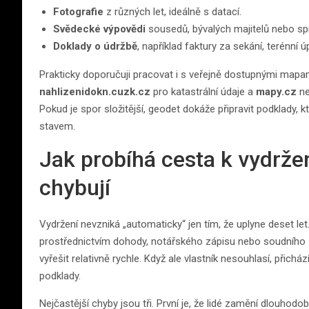
Fotografie
z různých let, ideálně s datací.
Svědecké výpovědi
sousedů, bývalých majitelů nebo sp
Doklady o údržbě
, například faktury za sekání, terénní
Prakticky doporučuji pracovat i s veřejně dostupnými mapam
nahlizenidokn.cuzk.cz
pro katastrální údaje a
mapy.cz
ne
Pokud je spor složitější, geodet dokáže připravit podklady
stavem.
Jak probíhá cesta k vydržení
chybují
Vydržení nevzniká „automaticky“ jen tím, že uplyne deset let
prostřednictvím dohody, notářského zápisu nebo soudního ří
vyřešit relativně rychle. Když ale vlastník nesouhlasí, přic
podklady.
Nejčastější chyby jsou tři. První je, že lidé zamění dlouhod