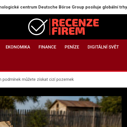
entrum Deutsche Börse Group posiluje globální trhy
Recenze-firem.cz
Recenze firem, hodnocení zaměstnavatelů, názory a zkušenosti
EKONOMIKA
FINANCE
PENÍZE
DIGITÁLNÍ SVĚT
ých podmínek můžete získat cizí pozemek