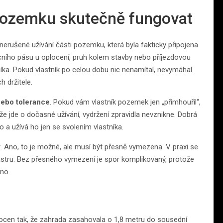
pozemku skutečně fungovat
 nerušené užívání části pozemku, která byla fakticky připojena
ního pásu u oplocení, pruh kolem stavby nebo příjezdovou
tníka. Pokud vlastník po celou dobu nic nenamítal, nevymáhal
 držitele.
nebo tolerance
. Pokud vám vlastník pozemek jen „přimhouřil“,
e jde o dočasné užívání, vydržení zpravidla nevznikne. Dobrá
ho a užívá ho jen se svolením vlastníka.
y
. Ano, to je možné, ale musí být přesně vymezena. V praxi se
tru. Bez přesného vymezení je spor komplikovaný, protože
eno.
locen tak, že zahrada zasahovala o 1,8 metru do sousední