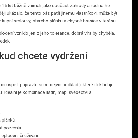
15 let běžně vnímali jako součást zahrady a rodina ho
ji ukázalo, že tento pás patří jinému vlastníkovi, může být
z kupní smlouvy, starého plánku a chybné hranice v terénu.
ocení vzniklo jen z jeho tolerance, dobrá víra by chyběla.
ledek.
okud chcete vydržení
i uspět, připravte si co nejvíc podkladů, které dokládají
. Ideální je kombinace listin, map, svědectví a
.
a plánků.
ást pozemku.
oplocení či užívání.