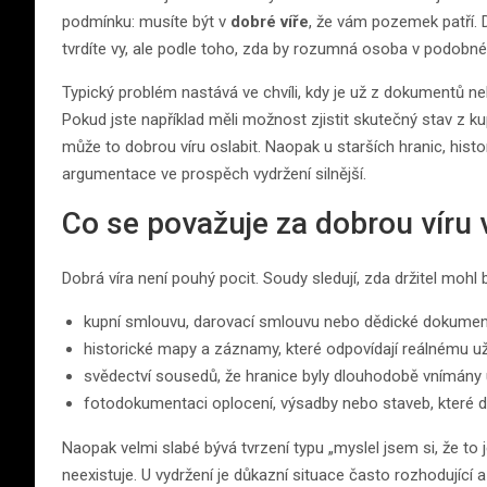
podmínku: musíte být v
dobré víře
, že vám pozemek patří. D
tvrdíte vy, ale podle toho, zda by rozumná osoba v podobné 
Typický problém nastává ve chvíli, kdy je už z dokumentů n
Pokud jste například měli možnost zjistit skutečný stav z 
může to dobrou víru oslabit. Naopak u starších hranic, his
argumentace ve prospěch vydržení silnější.
Co se považuje za dobrou víru 
Dobrá víra není pouhý pocit. Soudy sledují, zda držitel moh
kupní smlouvu, darovací smlouvu nebo dědické dokument
historické mapy a záznamy, které odpovídají reálnému už
svědectví sousedů, že hranice byly dlouhodobě vnímány
fotodokumentaci oplocení, výsadby nebo staveb, které dr
Naopak velmi slabé bývá tvrzení typu „myslel jsem si, že to
neexistuje. U vydržení je důkazní situace často rozhodující 