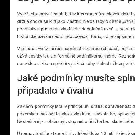
Vydržení je právní institut, díky kterému může člověk získat 
drží
a chová se k ní jako vlastník. Nejde tedy o běžné „užíván
podmínky a právo mu vlastnictví dodatečně uzná. U pozemků j
historické užívání často neodpovídají tomu, co je zapsané v
V praxi se vydržení řeší například u zahradních pásů, příjez
užívá desítky let, ale formálně patří někomu jinému. Rozhodu
souvislou držbu a splnění vydržecí doby. Pokud některý z těc
Jaké podmínky musíte splni
připadalo v úvahu
Základní podmínky jsou v principu tři:
držba
,
oprávněnost 
pozemkem nakládáte jako s vlastním – sekáte ho, oplocujet
Nestačí ale jen občasný vstup nebo údržba bez skutečného 
U nemovitostí je standardní vydržecí doba
10 let
. To je zása