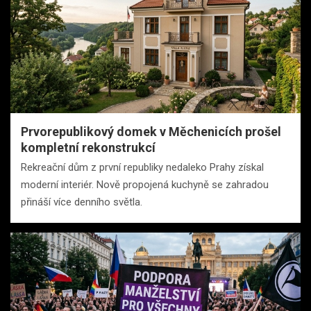
Prvorepublikový domek v Měchenicích prošel
kompletní rekonstrukcí
Rekreační dům z první republiky nedaleko Prahy získal
moderní interiér. Nově propojená kuchyně se zahradou
přináší více denního světla.