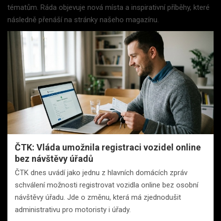
tématům. Ráda objevuje nová místa a inspirativní příběhy, které
následně přenáší na stránky našeho magazínu.
ČTK: Vláda umožnila registraci vozidel online
bez návštěvy úřadů
ČTK dnes uvádí jako jednu z hlavních domácích zpráv
schválení možnosti registrovat vozidla online bez osobní
návštěvy úřadu. Jde o změnu, která má zjednodušit
administrativu pro motoristy i úřady.