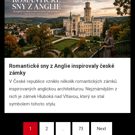
Romantické sny z Anglie inspirovaly české
zámky
V České republice vzniklo několik romantických zámků
inspirovaných anglickou architekturou. Nejznámějším z
nich je zámek Hluboká nad Vltavou, který se stal
symbolem tohoto stylu.
Stránkování
1
2
…
73
Next