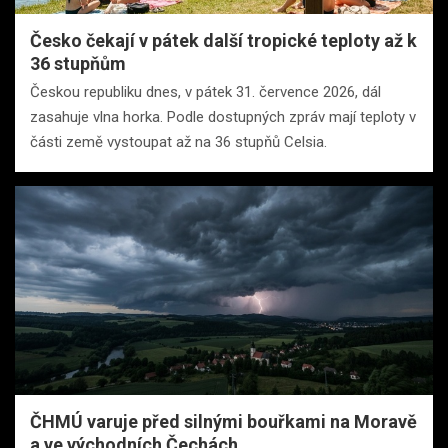
Česko čekají v pátek další tropické teploty až k
36 stupňům
Českou republiku dnes, v pátek 31. července 2026, dál
zasahuje vlna horka. Podle dostupných zpráv mají teploty v
části země vystoupat až na 36 stupňů Celsia.
ČHMÚ varuje před silnými bouřkami na Moravě
a ve východních Čechách