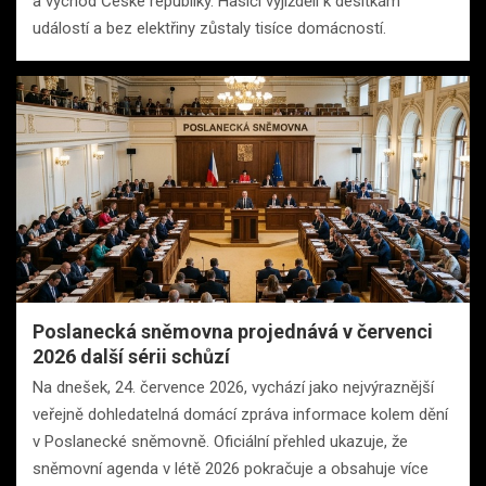
a východ České republiky. Hasiči vyjížděli k desítkám
událostí a bez elektřiny zůstaly tisíce domácností.
Poslanecká sněmovna projednává v červenci
2026 další sérii schůzí
Na dnešek, 24. července 2026, vychází jako nejvýraznější
veřejně dohledatelná domácí zpráva informace kolem dění
v Poslanecké sněmovně. Oficiální přehled ukazuje, že
sněmovní agenda v létě 2026 pokračuje a obsahuje více