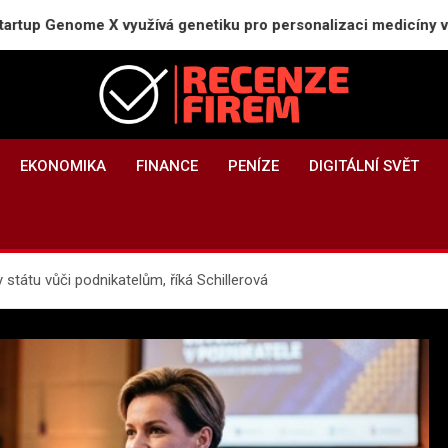
ome X využívá genetiku pro personalizaci medicíny v Česku
Recenze-firem.cz
Recenze firem, hodnocení zaměstnavatelů, názory a zkušenosti
EKONOMIKA
FINANCE
PENÍZE
DIGITÁLNÍ SVĚT
státu vůči podnikatelům, říká Schillerová