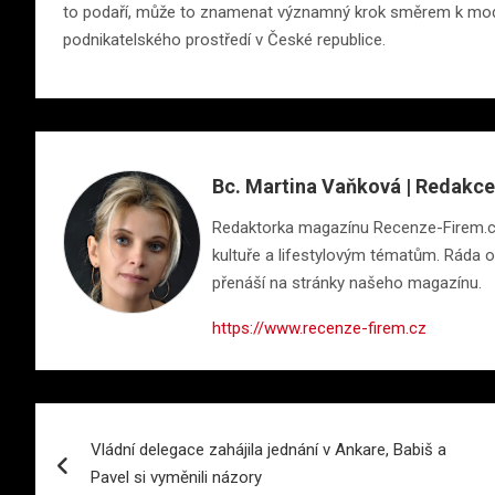
to podaří, může to znamenat významný krok směrem k mode
podnikatelského prostředí v České republice.
Bc. Martina Vaňková | Redakce
Redaktorka magazínu Recenze-Firem.cz s
kultuře a lifestylovým tématům. Ráda ob
přenáší na stránky našeho magazínu.
https://www.recenze-firem.cz
Navigace
Vládní delegace zahájila jednání v Ankare, Babiš a
pro
Pavel si vyměnili názory