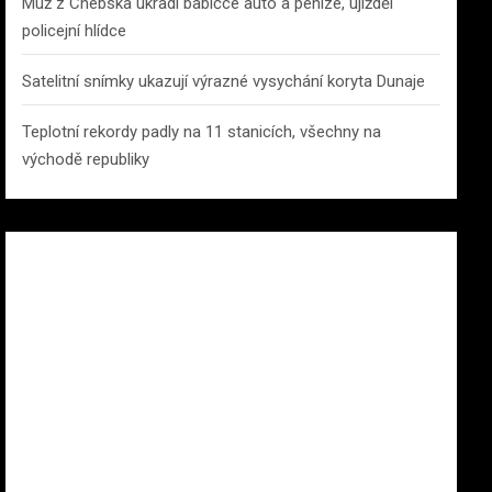
Muž z Chebska ukradl babičce auto a peníze, ujížděl
policejní hlídce
Satelitní snímky ukazují výrazné vysychání koryta Dunaje
Teplotní rekordy padly na 11 stanicích, všechny na
východě republiky