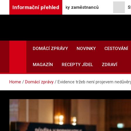
Skip
Informační přehled
acovní týden pro stovky zaměstnanců
Startup Gen
to
content
DOMÁCÍ ZPRÁVY
NOVINKY
CESTOVÁNÍ
MAGAZÍN
RECEPTY JÍDEL
ZDRAVÍ
Home
Domácí zprávy
Evidence tržeb není projevem nedůvěry 