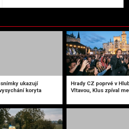
í snímky ukazují
Hrady CZ poprvé v Hlu
vysychání koryta
Vltavou, Klus zpíval me