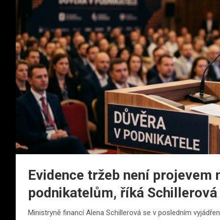
Evidence tržeb není projevem 
podnikatelům, říká Schillerová
Ministryně financí Alena Schillerová se v posledním vyjádře