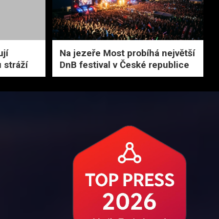
jí
Na jezeře Most probíhá největší
 stráží
DnB festival v České republice