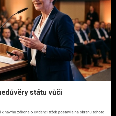
nedůvěry státu vůči
ní k návrhu zákona o evidenci tržeb postavila na obranu tohoto