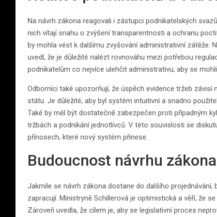
Na návrh zákona reagovali i zástupci podnikatelských svazů a
nich vítají snahu o zvýšení transparentnosti a ochranu pocti
by mohla vést k dalšímu zvyšování administrativní zátěže.
uvedl, že je důležité nalézt rovnováhu mezi potřebou regula
podnikatelům co nejvíce ulehčit administrativu, aby se mohl
Odborníci také upozorňují, že úspěch evidence tržeb závis
státu. Je důležité, aby byl systém intuitivní a snadno použi
Také by měl být dostatečně zabezpečen proti případným kyb
tržbách a podnikání jednotlivců. V této souvislosti se disk
přínosech, které nový systém přinese.
Budoucnost návrhu zákona
Jakmile se návrh zákona dostane do dalšího projednávání, b
zapracují. Ministryně Schillerová je optimistická a věří, že 
Zároveň uvedla, že cílem je, aby se legislativní proces nep