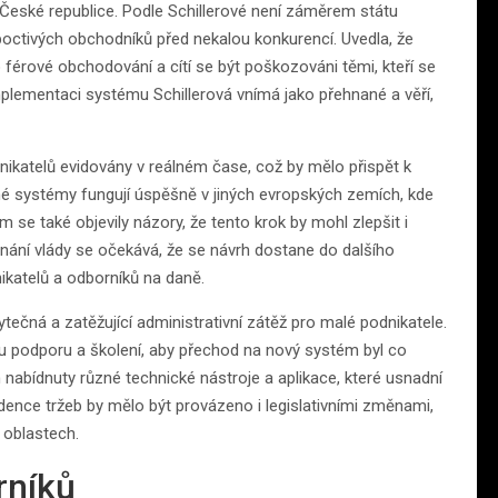
 v České republice. Podle Schillerové není záměrem státu
 poctivých obchodníků před nekalou konkurencí. Uvedla, že
 o férové obchodování a cítí se být poškozováni těmi, kteří se
mplementaci systému Schillerová vnímá jako přehnané a věří,
ikatelů evidovány v reálném čase, což by mělo přispět k
né systémy fungují úspěšně v jiných evropských zemích, kde
m se také objevily názory, že tento krok by mohl zlepšit i
dnání vlády se očekává, že se návrh dostane do dalšího
ikatelů a odborníků na daně.
bytečná a zatěžující administrativní zátěž pro malé podnikatele.
nou podporu a školení, aby přechod na nový systém byl co
 nabídnuty různé technické nástroje a aplikace, které usnadní
idence tržeb by mělo být provázeno i legislativními změnami,
h oblastech.
rníků