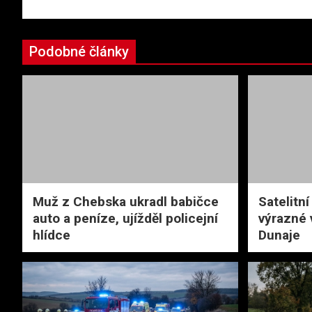
příspěvek
Podobné články
Muž z Chebska ukradl babičce
Satelitn
auto a peníze, ujížděl policejní
výrazné 
hlídce
Dunaje