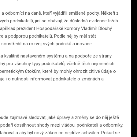
 odborníci na daně, kteří vyjádřili smíšené pocity. Někteří z
vých podnikatelů, jiní se obávají, že důsledná evidence tržeb
 Například prezident Hospodářské komory Vladimír Dlouhý
ce a podporou podnikatelů. Podle něj by měl stát
i soustředit na rozvoj svých podniků a inovace.
í na kvalitně nastaveném systému a na podpoře ze strany
telný pro všechny typy podnikatelů, včetně těch nejmenších.
ernetickým útokům, které by mohly ohrozit citlivé údaje o
utuje i o nutnosti informovat podnikatele o změnách a
ude zajímavé sledovat, jaké úpravy a změny se do něj ještě
se podaří dosáhnout shody mezi vládou, podnikateli a odborníky.
rotahoval a aby byl nový zákon co nejdříve schválen. Pokud se