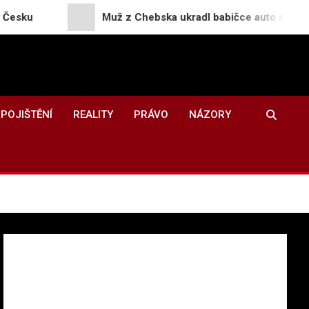
Muž z Chebska ukradl babičce auto a peníze, ujížděl 
POJIŠTĚNÍ
REALITY
PRÁVO
NÁZORY