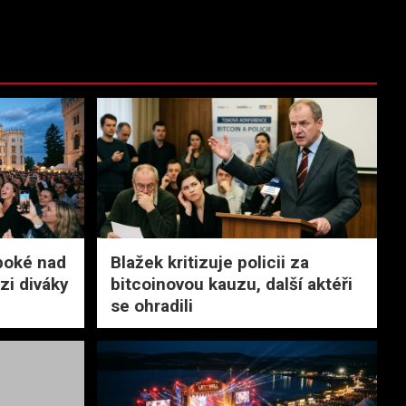
boké nad
Blažek kritizuje policii za
zi diváky
bitcoinovou kauzu, další aktéři
se ohradili