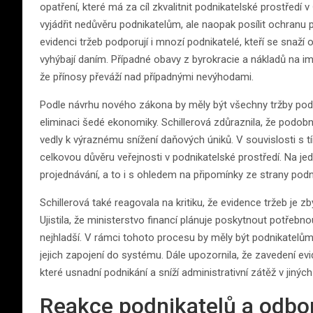
opatření, které má za cíl zkvalitnit podnikatelské prostředí
vyjádřit nedůvěru podnikatelům, ale naopak posílit ochranu
evidenci tržeb podporují i mnozí podnikatelé, kteří se snaží
vyhýbají daním. Případné obavy z byrokracie a nákladů na i
že přínosy převáží nad případnými nevýhodami.
Podle návrhu nového zákona by měly být všechny tržby podn
eliminaci šedé ekonomiky. Schillerová zdůraznila, že podob
vedly k výraznému snížení daňových úniků. V souvislosti s tí
celkovou důvěru veřejnosti v podnikatelské prostředí. Na je
projednávání, a to i s ohledem na připomínky ze strany podn
Schillerová také reagovala na kritiku, že evidence tržeb je z
Ujistila, že ministerstvo financí plánuje poskytnout potřeb
nejhladší. V rámci tohoto procesu by měly být podnikatelům
jejich zapojení do systému. Dále upozornila, že zavedení ev
které usnadní podnikání a sníží administrativní zátěž v jinýc
Reakce podnikatelů a odbo