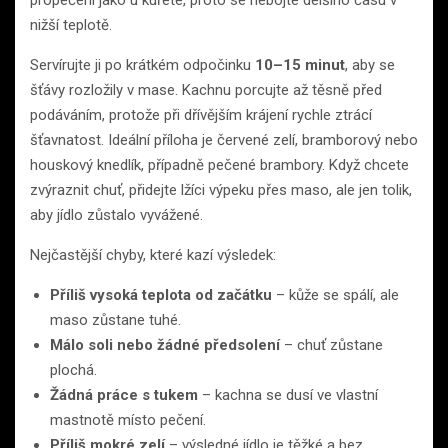
propečení jako u kuřete, proto se nebojte delšího času v
nižší teplotě.
Servírujte ji po krátkém odpočinku
10–15 minut
, aby se
šťávy rozložily v mase. Kachnu porcujte až těsně před
podáváním, protože při dřívějším krájení rychle ztrácí
šťavnatost. Ideální příloha je červené zelí, bramborový nebo
houskový knedlík, případně pečené brambory. Když chcete
zvýraznit chuť, přidejte lžíci výpeku přes maso, ale jen tolik,
aby jídlo zůstalo vyvážené.
Nejčastější chyby, které kazí výsledek:
Příliš vysoká teplota od začátku
– kůže se spálí, ale
maso zůstane tuhé.
Málo soli nebo žádné předsolení
– chuť zůstane
plochá.
Žádná práce s tukem
– kachna se dusí ve vlastní
mastnotě místo pečení.
Příliš mokré zelí
– výsledné jídlo je těžké a bez