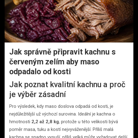
Jak správně připravit kachnu s
červeným zelím aby maso
odpadalo od kosti
Jak poznat kvalitní kachnu a proč
je výběr zásadní
Pro výsledek, kdy maso doslova odpadá od kosti, je
nejdůležitější už výchozí surovina. Ideální je kachna o
hmotnosti
2,2 až 2,8 kg
, protože u této velikosti bývá
poměr masa, tuku a kostí nejvyváženější. Příliš malá
kachna se snadno vysuší, příliš velká může vyžadovat delší