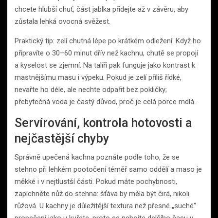
chcete hlubší chuť, část jablka přidejte až v závěru, aby
zůstala lehká ovocná svěžest.
Praktický tip: zelí chutná lépe po krátkém odležení. Když ho
připravíte o 30–60 minut dřív než kachnu, chutě se propojí
a kyselost se zjemní. Na talíři pak funguje jako kontrast k
mastnějšímu masu i výpeku. Pokud je zelí příliš řídké,
nevařte ho déle, ale nechte odpařit bez pokličky;
přebytečná voda je častý důvod, proč je celá porce mdlá.
Servírování, kontrola hotovosti a
nejčastější chyby
Správně upečená kachna poznáte podle toho, že se
stehno při lehkém pootočení téměř samo oddělí a maso je
měkké i v nejtlustší části. Pokud máte pochybnosti,
zapíchněte nůž do stehna: šťáva by měla být čirá, nikoli
růžová. U kachny je důležitější textura než přesné „suché“