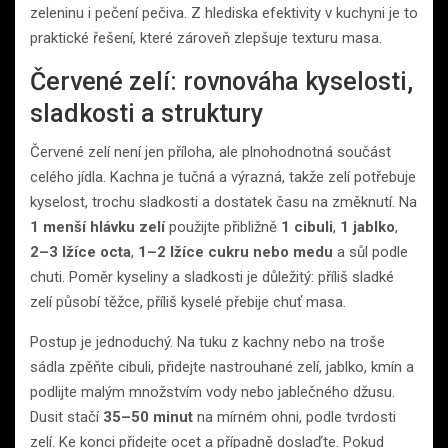
zeleninu i pečení pečiva. Z hlediska efektivity v kuchyni je to
praktické řešení, které zároveň zlepšuje texturu masa.
Červené zelí: rovnováha kyselosti,
sladkosti a struktury
Červené zelí není jen příloha, ale plnohodnotná součást
celého jídla. Kachna je tučná a výrazná, takže zelí potřebuje
kyselost, trochu sladkosti a dostatek času na změknutí. Na
1 menší hlávku zelí
použijte přibližně
1 cibuli
,
1 jablko
,
2–3 lžíce octa
,
1–2 lžíce cukru nebo medu
a sůl podle
chuti. Poměr kyseliny a sladkosti je důležitý: příliš sladké
zelí působí těžce, příliš kyselé přebije chuť masa.
Postup je jednoduchý. Na tuku z kachny nebo na troše
sádla zpěňte cibuli, přidejte nastrouhané zelí, jablko, kmín a
podlijte malým množstvím vody nebo jablečného džusu.
Dusit stačí
35–50 minut
na mírném ohni, podle tvrdosti
zelí. Ke konci přidejte ocet a případně doslaďte. Pokud