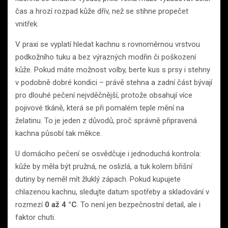
čas a hrozí rozpad kůže dřív, než se stihne propečet
vnitřek.
V praxi se vyplatí hledat kachnu s rovnoměrnou vrstvou
podkožního tuku a bez výrazných modřin či poškození
kůže. Pokud máte možnost volby, berte kus s prsy i stehny
v podobně dobré kondici – právě stehna a zadní část bývají
pro dlouhé pečení nejvděčnější, protože obsahují více
pojivové tkáně, která se při pomalém teple mění na
želatinu. To je jeden z důvodů, proč správně připravená
kachna působí tak měkce.
U domácího pečení se osvědčuje i jednoduchá kontrola:
kůže by měla být pružná, ne oslizlá, a tuk kolem břišní
dutiny by neměl mít žluklý zápach. Pokud kupujete
chlazenou kachnu, sledujte datum spotřeby a skladování v
rozmezí
0 až 4 °C
. To není jen bezpečnostní detail, ale i
faktor chuti.