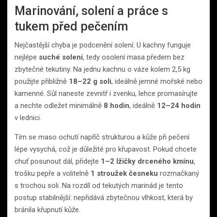
Marinování, solení a práce s
tukem před pečením
Nejčastější chyba je podcenění solení. U kachny funguje
nejlépe
suché solení
, tedy osolení masa předem bez
zbytečné tekutiny. Na jednu kachnu o váze kolem 2,5 kg
použijte přibližně
18–22 g soli
, ideálně jemné mořské nebo
kamenné. Sůl naneste zevnitř i zvenku, lehce promasírujte
a nechte odležet minimálně
8 hodin
, ideálně
12–24 hodin
v lednici.
Tím se maso ochutí napříč strukturou a kůže při pečení
lépe vysychá, což je důležité pro křupavost. Pokud chcete
chuť posunout dál, přidejte
1–2 lžičky drceného kmínu
,
trošku pepře a volitelně
1 stroužek česneku
rozmačkaný
s trochou soli. Na rozdíl od tekutých marinád je tento
postup stabilnější: nepřidává zbytečnou vlhkost, která by
bránila křupnutí kůže.