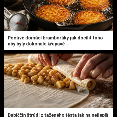
Poctivé domácí bramboráky jak docílit toho
aby byly dokonale křupavé
Babiččin štrúdl z taženého těsta jak na nejlepší