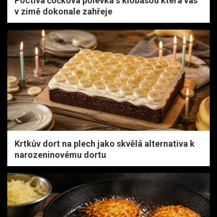
Poctivá čočková polévka s klobásou která vás
v zimě dokonale zahřeje
Krtkův dort na plech jako skvělá alternativa k
narozeninovému dortu