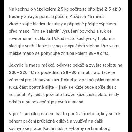
Na kachnu o váze kolem 2,5 kg počítejte přibližně
2,5 až 3
hodiny
zakryté pomalé pečení. Každých 45 minut
zkontrolujte hladinu tekutiny a případně přelijte výpekem
přes maso. Tím se zabrání vysušení povrchu a tuk se
rovnoměrně rozkládá. Pokud máte kuchyňský teploměr,
sledujte vnitřní teplotu v nejsilnější části stehna. Pro velmi
měkké maso se pohybujte zhruba kolem
88–92 °C
.
Jakmile je maso měkké, odkryjte pekáč a zvyšte teplotu na
200–220 °C
na posledních
20–30 minut
. Tato fáze je
zásadní pro křupavou kůži. Pokud je v pekáči příliš mnoho
tuku, část opatrně slijte – jinak se kůže bude spíše dusit
než péct. Výsledek poznáte tak, že kůže získá zlatohnědý
odstín a při poklepání je pevná a suchá.
V profesionální praxi se často používá metoda, kdy se tuk
během pečení průběžně odlévá a využívá na další
kuchyňské práce. Kachní tuk je výborný na brambory,