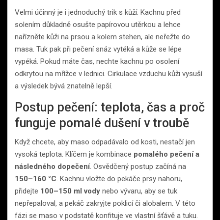
Velmi účinný je i jednoduchý trik s kůží. Kachnu před
solením důkladně osušte papírovou utěrkou a lehce
nařízněte kůži na prsou a kolem stehen, ale neřežte do
masa. Tuk pak při pečení snáz vytéká a kůže se lépe
vypéká. Pokud máte čas, nechte kachnu po osolení
odkrytou na mřížce v lednici. Cirkulace vzduchu kůži vysuší
a výsledek bývá znatelně lepší.
Postup pečení: teplota, čas a proč
funguje pomalé dušení v troubě
Když chcete, aby maso odpadávalo od kosti, nestačí jen
vysoká teplota. Klíčem je kombinace
pomalého pečení a
následného dopečení
. Osvědčený postup začíná na
150–160 °C
. Kachnu vložte do pekáče prsy nahoru,
přidejte
100–150 ml vody
nebo vývaru, aby se tuk
nepřepaloval, a pekáč zakryjte poklicí či alobalem. V této
fázi se maso v podstatě konfituje ve vlastní šťávě a tuku.