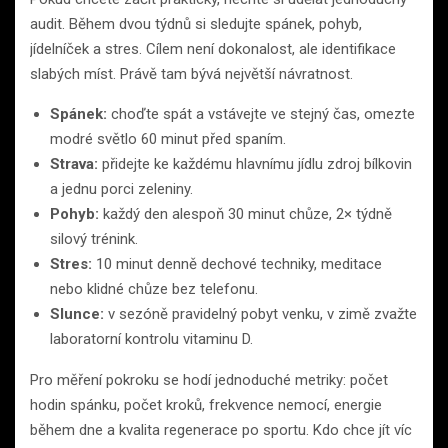
audit. Během dvou týdnů si sledujte spánek, pohyb,
jídelníček a stres. Cílem není dokonalost, ale identifikace
slabých míst. Právě tam bývá největší návratnost.
Spánek:
choďte spát a vstávejte ve stejný čas, omezte
modré světlo 60 minut před spaním.
Strava:
přidejte ke každému hlavnímu jídlu zdroj bílkovin
a jednu porci zeleniny.
Pohyb:
každý den alespoň 30 minut chůze, 2× týdně
silový trénink.
Stres:
10 minut denně dechové techniky, meditace
nebo klidné chůze bez telefonu.
Slunce:
v sezóně pravidelný pobyt venku, v zimě zvažte
laboratorní kontrolu vitaminu D.
Pro měření pokroku se hodí jednoduché metriky: počet
hodin spánku, počet kroků, frekvence nemocí, energie
během dne a kvalita regenerace po sportu. Kdo chce jít víc