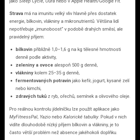
jako
Sleep Cycle
,
Oura
nebo v Apple Health/Google Fit.
Strava
má na imunitu velký vliv hlavně přes dostatek
energie, bílkovin, vlákniny a mikronutrientů. Většina lidí
nepotřebuje „imunoboost“ v podobě drahých směsí, ale
pravidelný příjem:
bílkovin
přibližně 1,0–1,6 g na kg tělesné hmotnosti
denně podle aktivity,
zeleniny a ovoce
alespoň 500 g denně,
vlákniny
kolem 25–35 g denně,
fermentovaných potravin
jako kefír, jogurt, kysané zelí
nebo kimchi,
zdravých tuků
z ryb, ořechů, semínek a olivového oleje.
Pro reálnou kontrolu jídelníčku lze použít aplikace jako
MyFitnessPal
,
Yazio
nebo
Kalorické tabulky
. Pokud v nich
vidíte dlouhodobě nízký příjem bílkovin a vlákniny, je to
často větší problém než absence jakéhokoli doplňku.