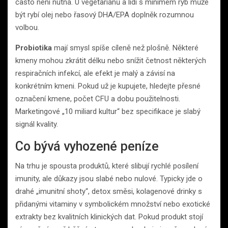
často není nutná. U vegetariánů a lidí s minimem ryb může
být rybí olej nebo řasový DHA/EPA doplněk rozumnou
volbou.
Probiotika
mají smysl spíše cíleně než plošně. Některé
kmeny mohou zkrátit délku nebo snížit četnost některých
respiračních infekcí, ale efekt je malý a závisí na
konkrétním kmeni. Pokud už je kupujete, hledejte přesné
označení kmene, počet CFU a dobu použitelnosti.
Marketingové „10 miliard kultur“ bez specifikace je slabý
signál kvality.
Co bývá vyhozené peníze
Na trhu je spousta produktů, které slibují rychlé posílení
imunity, ale důkazy jsou slabé nebo nulové. Typicky jde o
drahé „imunitní shoty“, detox směsi, kolagenové drinky s
přidanými vitaminy v symbolickém množství nebo exotické
extrakty bez kvalitních klinických dat. Pokud produkt stojí