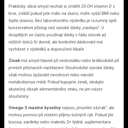
Prakticky: dává smysl nechat si změřit
25-OH vitamin D
z
krve, zvlášť pokud jste málo na slunci, máte vyšší BMI nebo
trpíte únavou. Bez laboratorního výsledku je rozumný spíš
konzervativní přístup než vysoké dávky „naslepo“. U
dospělých se často používají dávky v řádu stovek až
nižších tisíců IU denně, ale konkrétní dávkování má
vycházet z výsledků a doporučení lékaře.
Zinek
má smysl hlavně při nedostatku nebo krátkodobě při
prvních příznacích nachlazení. Dlouhodobé vysoké dávky
však mohou způsobit nevolnost nebo narušit
metabolismus mědi. Pokud kupujete zinek, sledujte
skutečný obsah elementárního zinku, ne jen název
sloučeniny.
Omega-3 mastné kyseliny
nejsou „imunitní zázrak“, ale
mohou pomoci při nízkém příjmu tučných ryb. Pokud jíte
lososa, sardinky nebo makrelu 2× týdně, suplementace