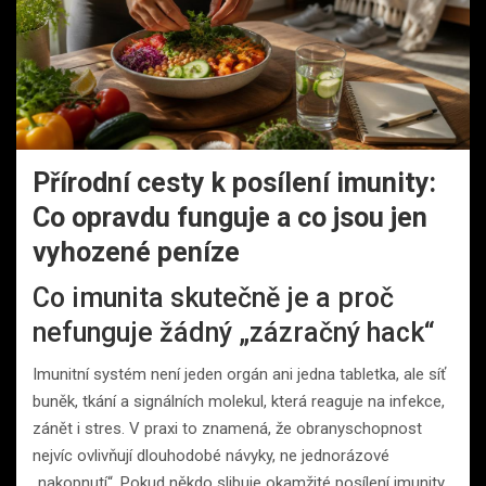
Přírodní cesty k posílení imunity:
Co opravdu funguje a co jsou jen
vyhozené peníze
Co imunita skutečně je a proč
nefunguje žádný „zázračný hack“
Imunitní systém není jeden orgán ani jedna tabletka, ale síť
buněk, tkání a signálních molekul, která reaguje na infekce,
zánět i stres. V praxi to znamená, že obranyschopnost
nejvíc ovlivňují dlouhodobé návyky, ne jednorázové
„nakopnutí“. Pokud někdo slibuje okamžité posílení imunity