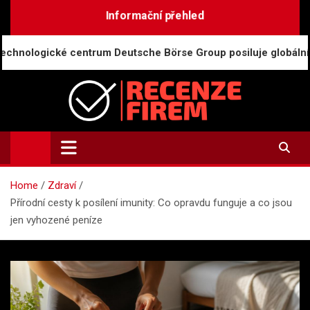
Skip
Informační přehled
to
content
é centrum Deutsche Börse Group posiluje globální trhy
Recenze-firem.cz
Recenze firem, hodnocení zaměstnavatelů, názory a
zkušenosti
Home
Zdraví
Přírodní cesty k posílení imunity: Co opravdu funguje a co jsou
jen vyhozené peníze