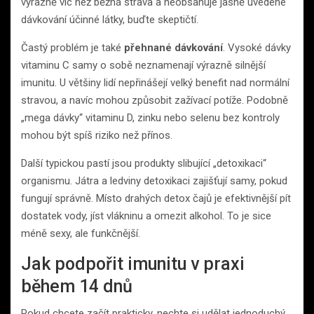
výrazně víc než běžná strava a neobsahuje jasně uvedené
dávkování účinné látky, buďte skeptičtí.
Častý problém je také
přehnané dávkování
. Vysoké dávky
vitaminu C samy o sobě neznamenají výrazně silnější
imunitu. U většiny lidí nepřinášejí velký benefit nad normální
stravou, a navíc mohou způsobit zažívací potíže. Podobně
„mega dávky“ vitaminu D, zinku nebo selenu bez kontroly
mohou být spíš riziko než přínos.
Další typickou pastí jsou produkty slibující „detoxikaci“
organismu. Játra a ledviny detoxikaci zajišťují samy, pokud
fungují správně. Místo drahých detox čajů je efektivnější pít
dostatek vody, jíst vlákninu a omezit alkohol. To je sice
méně sexy, ale funkčnější.
Jak podpořit imunitu v praxi
během 14 dnů
Pokud chcete začít prakticky, nechte si udělat jednoduchý