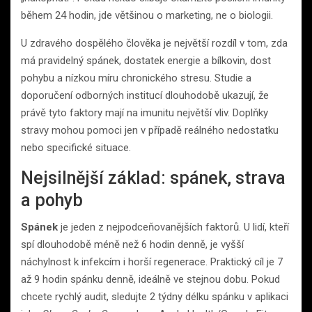
během 24 hodin, jde většinou o marketing, ne o biologii.
U zdravého dospělého člověka je největší rozdíl v tom, zda
má pravidelný spánek, dostatek energie a bílkovin, dost
pohybu a nízkou míru chronického stresu. Studie a
doporučení odborných institucí dlouhodobě ukazují, že
právě tyto faktory mají na imunitu největší vliv. Doplňky
stravy mohou pomoci jen v případě reálného nedostatku
nebo specifické situace.
Nejsilnější základ: spánek, strava
a pohyb
Spánek
je jeden z nejpodceňovanějších faktorů. U lidí, kteří
spí dlouhodobě méně než 6 hodin denně, je vyšší
náchylnost k infekcím i horší regenerace. Praktický cíl je 7
až 9 hodin spánku denně, ideálně ve stejnou dobu. Pokud
chcete rychlý audit, sledujte 2 týdny délku spánku v aplikaci