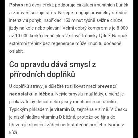
Pohyb
má dvojí efekt: podporuje cirkulaci imunitních buněk
a zároveň snižuje stres. Nejlépe funguje pravidelný středně
intenzivní pohyb, například 150 minut týdně svižné chůze,
jízdy na kole nebo plavání. Velmi dobrý kompromis je 8 000
až 10 000 kroků denně plus 2 silové tréninky týdně. Naopak
extrémní trénink bez regenerace může imunitu dočasně
oslabit.
Co opravdu dává smysl z
přírodních doplňků
U doplňků stravy je důležité rozlišovat mezi
prevencí
nedostatku
a
léčbou
. Nejvíc smyslu mají látky, u nichž je
prokazatelný deficit nebo jasný mechanismus účinku.
Typickým příkladem je
vitamin D
, zejména v zimě. V Česku
je nízká hladina vitaminu D běžná, protože od října do
března je sluneční záření nedostatečné pro jeho tvorbu v
kůži.