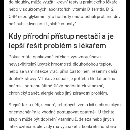
do hloubky, může využít i krevní testy u praktického lékaře
nebo v soukromých laboratořích: vitamin D, ferritin, B12,
CRP nebo glykemii. Tyto hodnoty často odhalí problém dřív
než subjektivní pocit „slabé imunity“.
Kdy přírodní přístup nestačí a je
lepší řešit problém s lékařem
Pokud máte opakované infekce, výraznou únavu,
nevysvětlitelný úbytek hmotnosti, dlouhodobou teplotu
nebo se vám infekce vrací příliš často, není řešením další
doplněk stravy. V takové situaci je potřeba hledat příčinu:
anémie, poruchu štítné žlázy, nedostatek vitaminů,
chronický zánět, alergie nebo jiný zdravotní problém.
Stejně tak u dětí, seniorů, těhotných žen a lidí s chronickým
onemocněním je vhodné postupovat opatrněji. U těchto
skupin může být doplnění vitaminu D, železa nebo jiných
látek užitečné, ale vždy má vycházet z konkrétního stavu.