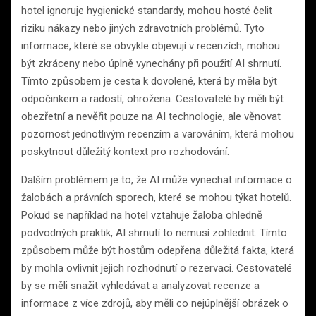
hotel ignoruje hygienické standardy, mohou hosté čelit
riziku nákazy nebo jiných zdravotních problémů. Tyto
informace, které se obvykle objevují v recenzích, mohou
být zkráceny nebo úplně vynechány při použití AI shrnutí.
Tímto způsobem je cesta k dovolené, která by měla být
odpočinkem a radostí, ohrožena. Cestovatelé by měli být
obezřetní a nevěřit pouze na AI technologie, ale věnovat
pozornost jednotlivým recenzím a varováním, která mohou
poskytnout důležitý kontext pro rozhodování.
Dalším problémem je to, že AI může vynechat informace o
žalobách a právních sporech, které se mohou týkat hotelů.
Pokud se například na hotel vztahuje žaloba ohledně
podvodných praktik, AI shrnutí to nemusí zohlednit. Tímto
způsobem může být hostům odepřena důležitá fakta, která
by mohla ovlivnit jejich rozhodnutí o rezervaci. Cestovatelé
by se měli snažit vyhledávat a analyzovat recenze a
informace z více zdrojů, aby měli co nejúplnější obrázek o