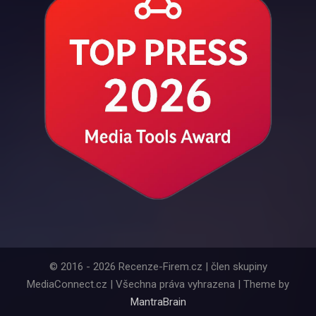
© 2016 - 2026 Recenze-Firem.cz | člen skupiny
MediaConnect.cz | Všechna práva vyhrazena | Theme by
MantraBrain