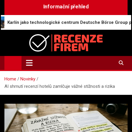
Skip
Informační přehled
to
content
jako technologické centrum Deutsche Börse Group posiluje glob
Recenze-firem.cz
Recenze firem, hodnocení zaměstnavatelů, názory a
zkušenosti
Home
Novinky
AI shrnutí recenzí hotelů zamlčuje vážné stížnosti a rizika