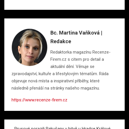
Bc. Martina Vaňková |
Redakce
Redaktorka magazínu Recenze-
Firem.cz s citem pro detail a
aktuální dění. Věnuje se
zpravodajství, kultuře a lifestylovým tématům. Ráda
objevuje nová místa a inspirativní příběhy, které
následně přenáší na stránky našeho magazínu.
https://www.recenze-firem.cz
Navigace
Prusové porazili Rakušany v bitvě u Hradce Králové,