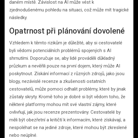
daném místě. Závislost na AI může vést k
zjednodušenému pohledu na situaci, což může mít tragické
následky.
Opatrnost při plánování dovolené
Vzhledem k těmto rizikům je důležité, aby si cestovatelé
byli vědomi potenciálních problémů spojených s AI
shrnutími. Doporučuje se, aby lidé prováděli důkladný
průzkum a nevěřili pouze na první dojem, který může AI
poskytnout. Získání informací z různých zdrojů, jako jsou
blogy, nezávislé recenze a zkušenosti ostatních
cestovatelů, může pomoci odhalit problémy, které by jinak
zůstaly skryty. Kromě toho je dobré si být vědom toho, že
některé platformy mohou mít své vlastní zájmy, které
ovlivňují, jak jsou recenze prezentovány. Cestovatelé by
měli být obezřetní a kritičtí k informacím, které získávají, a
nespoléhat se na jediné zdroje, které mohou být zkreslené
nebo neúplné.