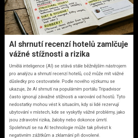
AI shrnutí recenzí hotelů zamlčuje
vážné stížnosti a rizika
Umělá inteligence (AI) se stává stále běžnějším nástrojem
pro analýzu a shrnutí recenzí hotelů, což může mít vážné
důsledky pro cestovatele. Podle nového výzkumu se
ukazuje, že AI shrnutí na populárním portálu Tripadvisor
často ignorují závažné stížnosti a varování od hostů. Tyto
nedostatky mohou vést k situacím, kdy si lidé rezervují
ubytování v místech, kde se vyskytly vážné problémy, jako
jsou zdravotní rizika, žaloby nebo dokonce úmrtí.
Spolehnutí se na AI technologie může tak přivést k
negativním zážitkům a zklamání při dovolené.