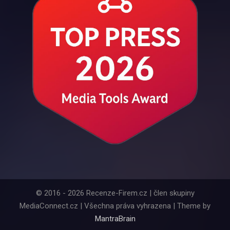
© 2016 - 2026 Recenze-Firem.cz | člen skupiny
MediaConnect.cz | Všechna práva vyhrazena | Theme by
MantraBrain