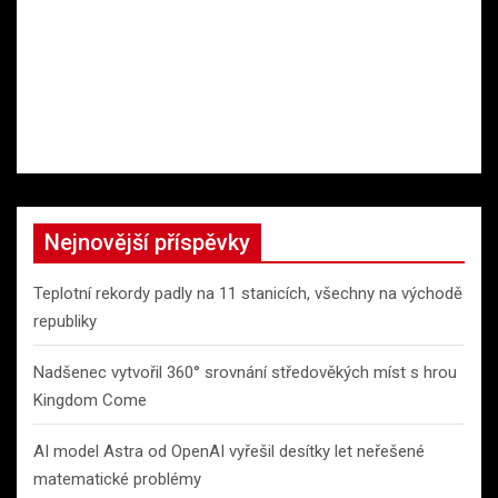
Nejnovější příspěvky
Teplotní rekordy padly na 11 stanicích, všechny na východě
republiky
Nadšenec vytvořil 360° srovnání středověkých míst s hrou
Kingdom Come
AI model Astra od OpenAI vyřešil desítky let neřešené
matematické problémy