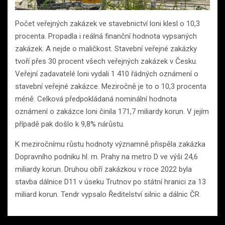
Počet veřejných zakázek ve stavebnictví loni klesl o 10,3
procenta. Propadla i reálná finanční hodnota vypsaných
zakázek. A nejde o maličkost. Stavební veřejné zakázky
tvoří přes 30 procent všech veřejných zakázek v Česku.
Veřejní zadavatelé loni vydali 1 410 řádných oznámení o
stavební veřejné zakázce. Meziročně je to o 10,3 procenta
méně. Celková předpokládaná nominální hodnota
oznámení o zakázce loni činila 171,7 miliardy korun. V jejím
případě pak došlo k 9,8% nárůstu.
K meziročnímu růstu hodnoty významně přispěla zakázka
Dopravního podniku hl. m. Prahy na metro D ve výši 24,6
miliardy korun. Druhou obří zakázkou v roce 2022 byla
stavba dálnice D11 v úseku Trutnov po státní hranici za 13
miliard korun. Tendr vypsalo Ředitelství silnic a dálnic ČR.